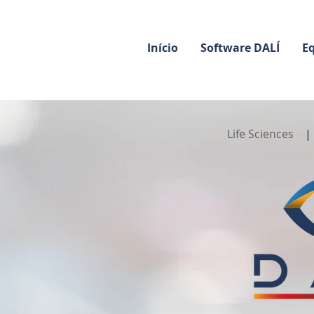
Início
Software DALÍ
E
Life Sciences
|