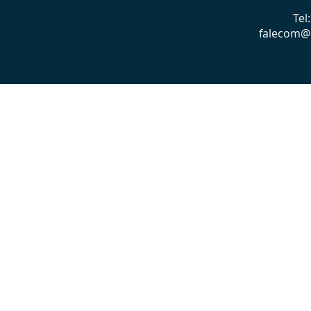
Tel
falecom@l
©2022 p