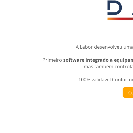
A Labor desenvolveu uma
Primeiro
software integrado a equipam
mas também controlar
100% validável Conform
Co