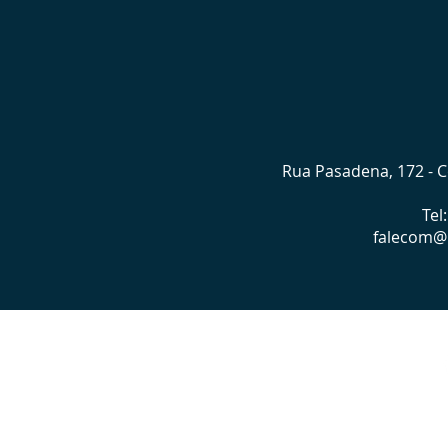
Rua Pasadena, 172 - Co
Tel
falecom@l
©2022 p