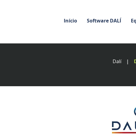
Início
Software DALÍ
E
Dalí
|