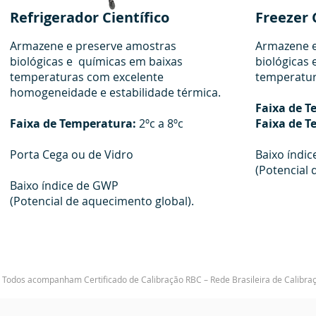
Refrigerador Científico
Freezer 
Armazene e preserve amostras
Armazene e
biológicas e químicas em baixas
biológicas
temperaturas com excelente
temperatur
homogeneidade e estabilidade térmica.
Faixa de 
Faixa de Temperatura:
2ºc a 8ºc
Faixa de T
Porta Cega ou de Vidro
Baixo índi
(Potencial 
Baixo índice de GWP
(Potencial de aquecimento global).
Todos acompanham Certificado de Calibração RBC – Rede Brasileira de Calibra