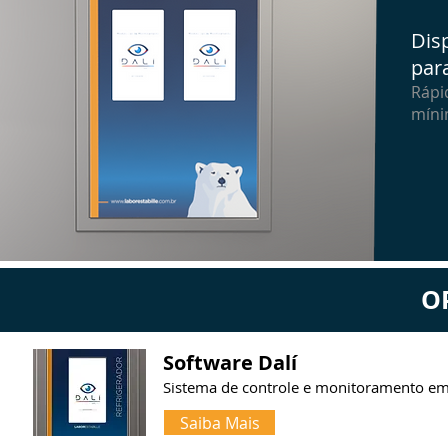
Dis
par
Rápi
míni
O
Software Dalí
Sistema de controle e monitoramento e
Saiba Mais