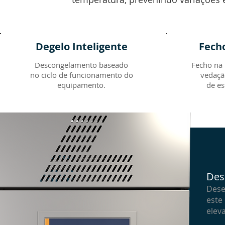
Degelo Inteligente
Fech
Descongelamento baseado
Fecho na 
no ciclo de funcionamento do
vedaçã
equipamento.
de es
Des
Dese
este
elev