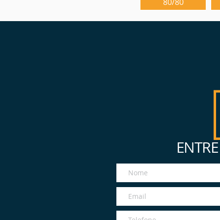
80/80
ENTRE