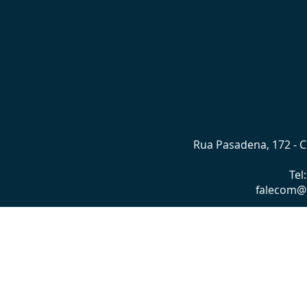
Rua Pasadena, 172 - Co
Tel
falecom@l
©2022 p