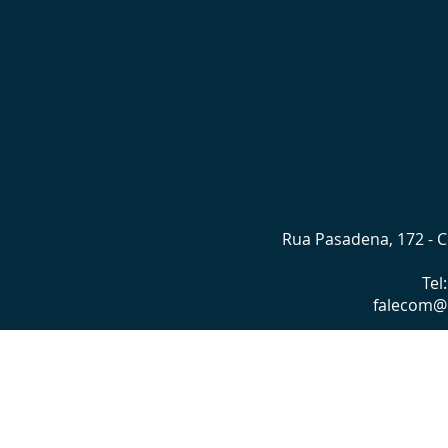
Rua Pasadena, 172 - Co
Tel
falecom@l
©2022 p