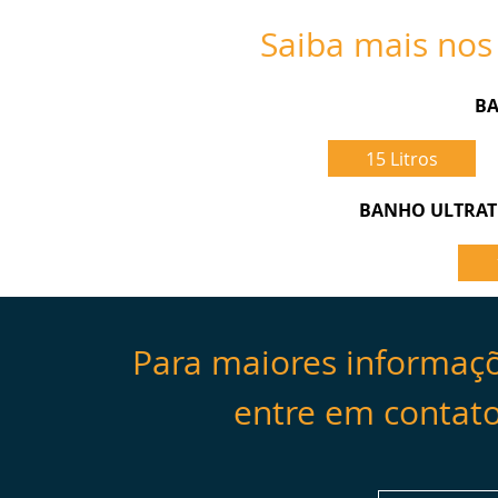
Saiba mais nos 
B
15 Litros
BANHO ULTRAT
Para maiores informaçõ
entre em contat