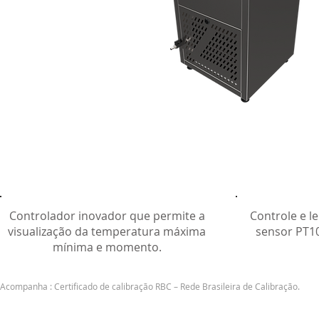
Controlador inovador que permite a
Controle e l
visualização da temperatura máxima
sensor PT10
mínima e momento.
Acompanha : Certificado de calibração RBC – Rede Brasileira de Calibração.