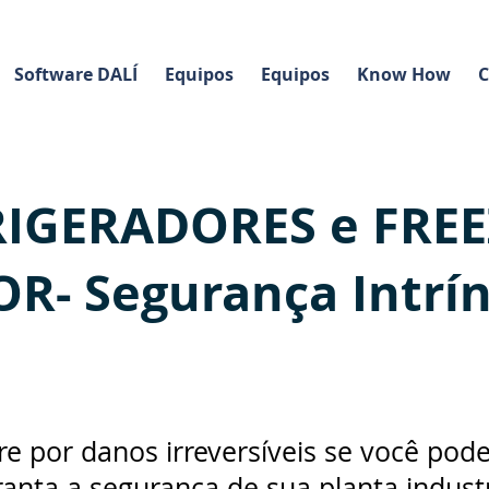
Software DALÍ
Equipos
Equipos
Know How
C
RIGERADORES e FREE
R- Segurança Intrí
e por danos irreversíveis se você pode 
anta a segurança de sua planta industr