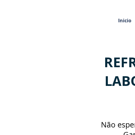
Inicio
REF
LABO
Não esper
Gar