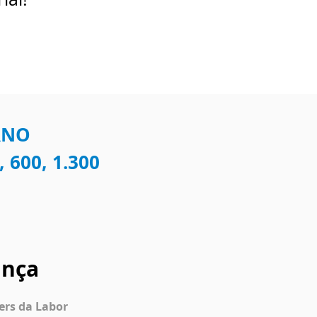
RNO
, 600, 1.300
ança
zers da Labor