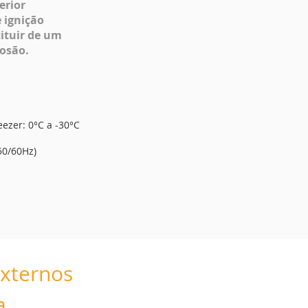
erior
 ignição
tituir de um
osão.
eezer: 0°C a -30°C
50/60Hz)
externos
a