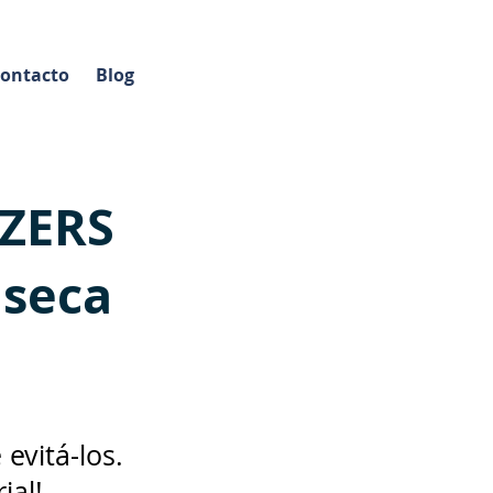
ontacto
Blog
ZERS
nseca
evitá-los.
ial!