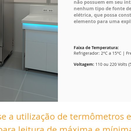
não possuem em seu int
nenhum tipo de fonte de
elétrica, que possa cons
elemento para uma expl
Faixa de Temperatura:
Refrigerador: 2°C a 15°C | Fr
Voltagem:
110 ou 220 Volts (
e a utilização de termômetros 
para leitura de máxima e mínim